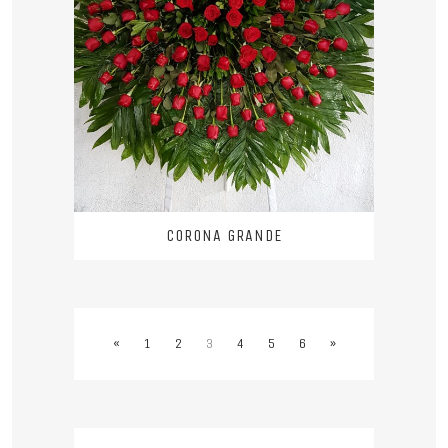
CORONA GRANDE
«
1
2
3
4
5
6
»